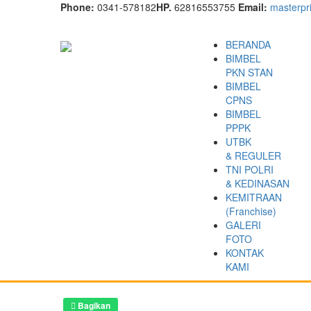
Phone:
0341-578182
HP.
62816553755
Email:
masterp
BERANDA
BIMBEL
PKN STAN
BIMBEL
CPNS
BIMBEL
PPPK
UTBK
& REGULER
TNI POLRI
& KEDINASAN
KEMITRAAN
(Franchise)
GALERI
FOTO
KONTAK
KAMI
Bagikan