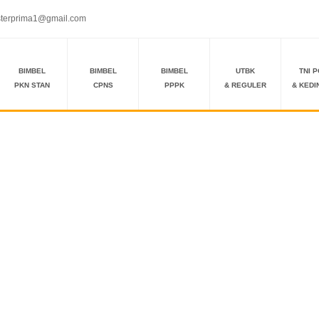
terprima1@gmail.com
BIMBEL
BIMBEL
BIMBEL
UTBK
TNI P
PKN STAN
CPNS
PPPK
& REGULER
& KEDI