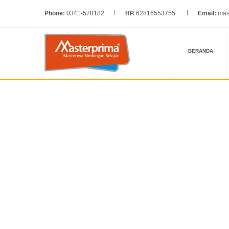
Phone:
0341-578182
HP.
62816553755
Email:
mas
BERANDA